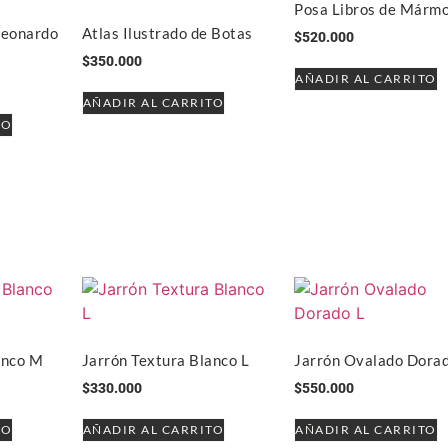
Posa Libros de Mármo
Leonardo
Atlas Ilustrado de Botas
$
520.000
$
350.000
AÑADIR AL CARRITO
AÑADIR AL CARRITO
TO
anco M
Jarrón Textura Blanco L
Jarrón Ovalado Dorad
$
330.000
$
550.000
TO
AÑADIR AL CARRITO
AÑADIR AL CARRITO