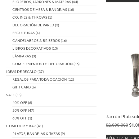
FLOREROS, JARRONES & MATERAS
(44)
CENTROS DE MESA & BANDEJAS
(16)
COJINES & THROWS
(1)
DECORACIÓN DE PARED
(3)
ESCULTURAS
(4)
CANDELABROS & BRISEROS
(16)
LIBROS DECORATIVOS
(13)
LÁMPARAS
(3)
COMPLEMENTOS DE DECORACIÓN
(36)
IDEAS DE REGALO
(37)
REGALOS PARA TODA OCACIÓN
(12)
GIFT CARD
(6)
SALE
(55)
40% OFF
(6)
50% OFF
(47)
Jarrón Platead
60% OFF
(1)
$
2.000.000
$
1.0
COMEDOR Y BAR
(41)
PLATOS, BANDEJAS & TAZAS
(9)
AÑADIR AL CA