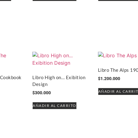
Libro The Alps 19
e Cookbook
Libro High on… Exibition
$
1.200.000
Design
AÑADIR AL CARRI
$
300.000
AÑADIR AL CARRITO