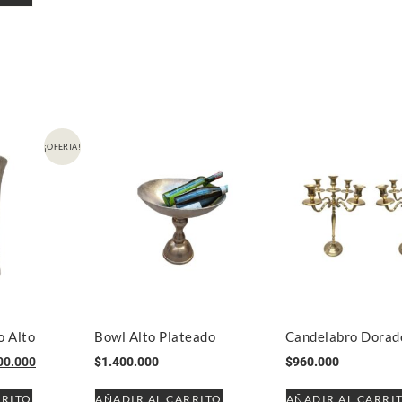
¡OFERTA!
o Alto
Bowl Alto Plateado
Candelabro Dorad
00.000
$
1.400.000
$
960.000
RRITO
AÑADIR AL CARRITO
AÑADIR AL CARRI