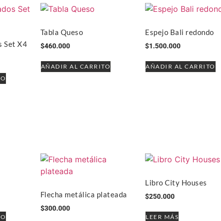
Tabla Queso
Espejo Bali redondo
s Set X4
$
460.000
$
1.500.000
AÑADIR AL CARRITO
AÑADIR AL CARRITO
TO
Libro City Houses
Flecha metálica plateada
$
250.000
$
300.000
TO
LEER MÁS