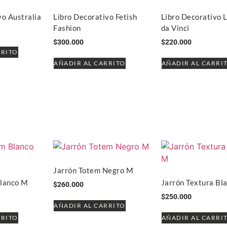
vo Australia
Libro Decorativo Fetish
Libro Decorativo 
Fashion
da Vinci
$
300.000
$
220.000
RRITO
AÑADIR AL CARRITO
AÑADIR AL CARRI
Jarrón Totem Negro M
Blanco M
Jarrón Textura Bl
$
260.000
$
250.000
AÑADIR AL CARRITO
RRITO
AÑADIR AL CARRI