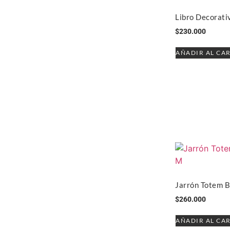
Libro Decorati
$
230.000
AÑADIR AL CA
Jarrón Totem 
$
260.000
AÑADIR AL CA