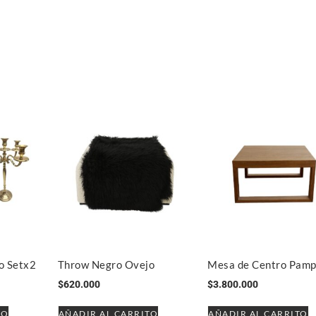
o Setx2
Throw Negro Ovejo
Mesa de Centro Pamp
$
620.000
$
3.800.000
TO
AÑADIR AL CARRITO
AÑADIR AL CARRITO