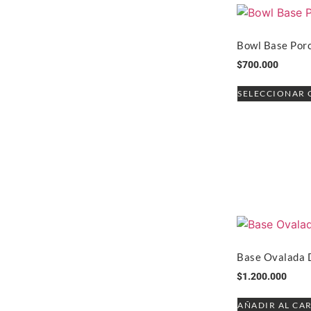
Bowl Base Por
$
700.000
SELECCIONAR 
Base Ovalada 
$
1.200.000
AÑADIR AL CA