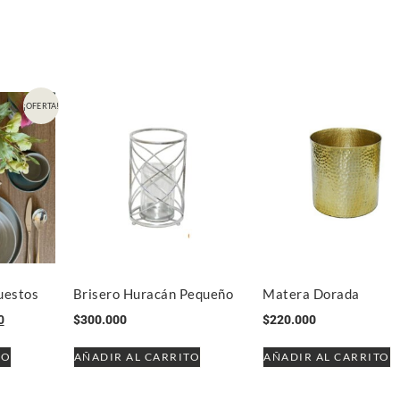
¡OFERTA!
puestos
Brisero Huracán Pequeño
Matera Dorada
0
$
300.000
$
220.000
TO
AÑADIR AL CARRITO
AÑADIR AL CARRITO