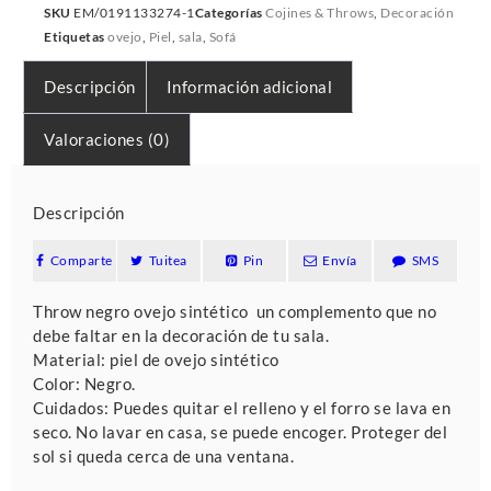
SKU
EM/0191133274-1
Categorías
Cojines & Throws
,
Decoración
Etiquetas
ovejo
,
Piel
,
sala
,
Sofá
Descripción
Información adicional
Valoraciones (0)
Descripción
Comparte
Tuitea
Pin
Envía
SMS
Throw negro ovejo sintético un complemento que no
debe faltar en la decoración de tu sala.
Material: piel de ovejo sintético
Color: Negro.
Cuidados: Puedes quitar el relleno y el forro se lava en
seco. No lavar en casa, se puede encoger. Proteger del
sol si queda cerca de una ventana.