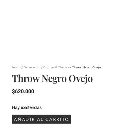
Inicio
/
Decoración
/
Cojines & Throws
/ Throw Negro Ovejo
Throw Negro Ovejo
$
620.000
Hay existencias
AÑADIR AL CARRITO