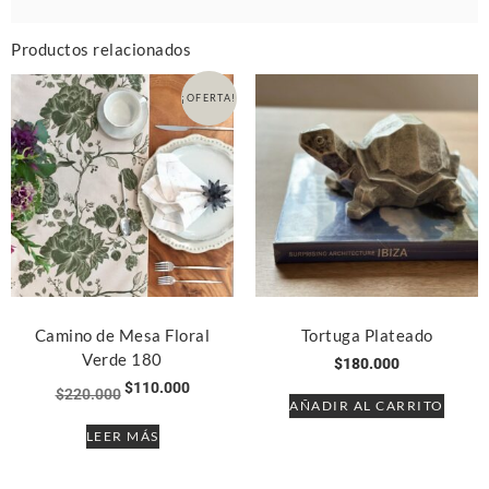
Productos relacionados
¡OFERTA!
Camino de Mesa Floral
Tortuga Plateado
Verde 180
$
180.000
$
110.000
$
220.000
AÑADIR AL CARRITO
LEER MÁS