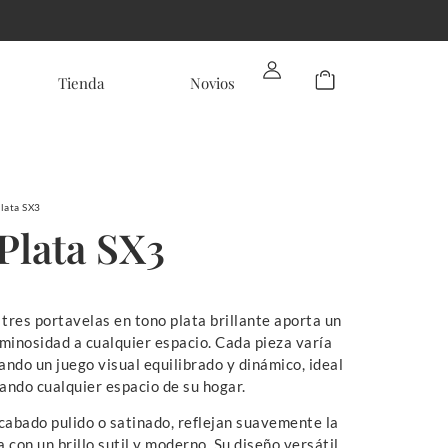
Tienda
Novios
Plata SX3
Plata SX3
tres portavelas en tono plata brillante aporta un
uminosidad a cualquier espacio. Cada pieza varía
ando un juego visual equilibrado y dinámico, ideal
ando cualquier espacio de su hogar.
cabado pulido o satinado, reflejan suavemente la
 con un brillo sutil y moderno. Su diseño versátil