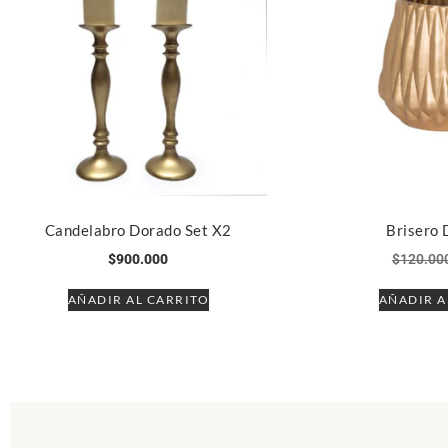
Candelabro Dorado Set X2
Brisero
$
900.000
$
120.00
AÑADIR AL CARRITO
AÑADIR A