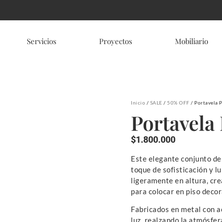
Servicios
Proyectos
Mobiliario
Inicio
/
SALE
/
50% OFF
/ Portavela 
Portavela 
$
1.800.000
Este elegante conjunto de 
toque de sofisticación y l
ligeramente en altura, cre
para colocar en piso decor
Fabricados en metal con a
luz, realzando la atmósfera