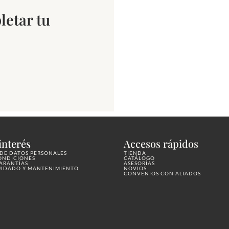
letar tu
interés
Accesos rápidos
DE DATOS PERSONALES
TIENDA
ONDICIONES
CATÁLOGO
GARANTÍAS
ASESORÍAS
UIDADO Y MANTENIMIENTO
NOVIOS
CONVENIOS CON ALIADOS