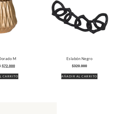
 Dorado M
Eslabón Negro
0
$
72.000
$
320.000
L CARRITO
AÑADIR AL CARRITO