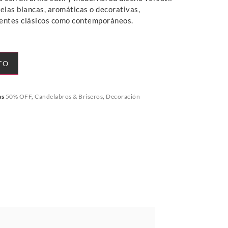
elas blancas, aromáticas o decorativas,
entes clásicos como contemporáneos.
TO
as
50% OFF
,
Candelabros & Briseros
,
Decoración