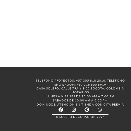
TELÉFONO PROYECTOS: +57 305 818 2010. TELÉFONO
SHOWROOM: +57 316 600 8919
CASA SOLERO: CALLE 79A # 8-55.BOGOTÁ, COLOMBIA
HORARIOS
LUNES A VIERNES DE 10:00 AM A 7:00 PM
SÁBADOS DE 10:00 AM A 6:00 PM
DOMINGOS: ATENCIÓN EN TIENDA CON CITA PREVIA
© SOLERO DECORACIÓN 2024