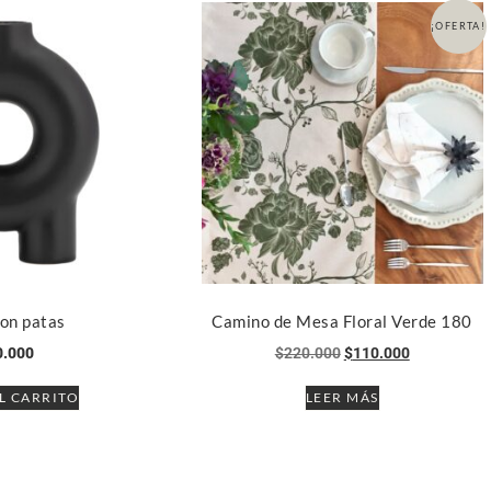
¡OFERTA!
con patas
Camino de Mesa Floral Verde 180
0.000
$
220.000
$
110.000
L CARRITO
LEER MÁS