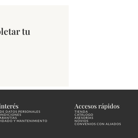
letar tu
interés
Accesos rápidos
DE DATOS PERSONALES
TIENDA
ONDICIONES
CATÁLOGO
GARANTÍAS
ASESORÍAS
UIDADO Y MANTENIMIENTO
NOVIOS
CONVENIOS CON ALIADOS