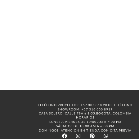
TELÉFONO PROYECTOS: +57 305 818 2010. TELÉFONO
SHOWROOM: +57 316 600 8919
CASA SOLERO: CALLE 79A # 8-55.BOGOTÁ, COLOMBIA
HORARIOS
LUNES A VIERNES DE 10:00 AM A 7:00 PM
SÁBADOS DE 10:00 AM A 6:00 PM
DOMINGOS: ATENCIÓN EN TIENDA CON CITA PREVIA