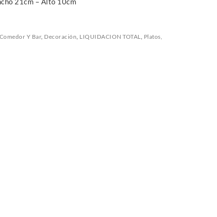
ncho 21cm – Alto 10cm
Comedor Y Bar
,
Decoración
,
LIQUIDACION TOTAL
,
Platos,