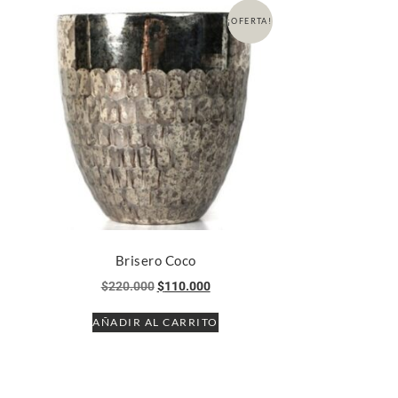
¡OFERTA!
Brisero Coco
$
220.000
$
110.000
AÑADIR AL CARRITO