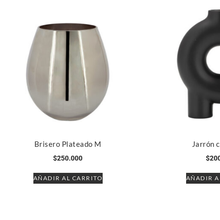
Brisero Plateado M
Jarrón 
$
250.000
$
20
AÑADIR AL CARRITO
AÑADIR A