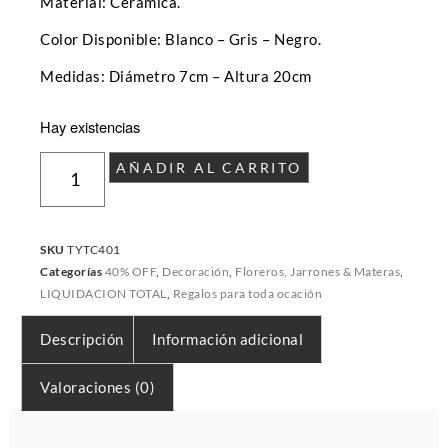
Material: Cerámica.
Color Disponible: Blanco – Gris – Negro.
Medidas: Diámetro 7cm – Altura 20cm
Hay existencias
AÑADIR AL CARRITO
SKU
TYTC401
Categorías
40% OFF
,
Decoración
,
Floreros, Jarrones & Materas
,
LIQUIDACION TOTAL
,
Regalos para toda ocación
Descripción
Información adicional
Valoraciones (0)