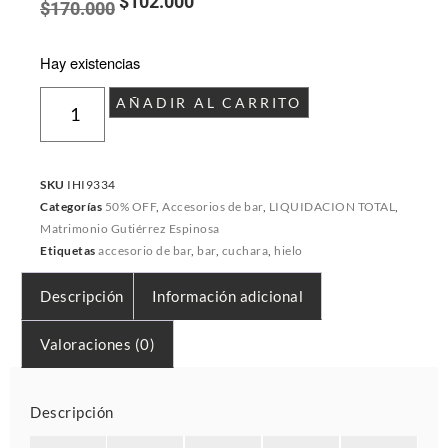
$
102.000
$
170.000
Hay existencias
AÑADIR AL CARRITO
SKU
IHI9334
Categorías
50% OFF
,
Accesorios de bar
,
LIQUIDACION TOTAL
,
Matrimonio Gutiérrez Espinosa
Etiquetas
accesorio de bar
,
bar
,
cuchara
,
hielo
Descripción
Información adicional
Valoraciones (0)
Descripción