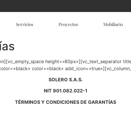
Servicios
Proyectos
Mobiliario
ías
mn][vc_empty_space height=»80px»][vc_text_separator t
color=»black» color=»black» add_icon=»true»][vc_column_
SOLERO S.A.S.
NIT 901.082.022-1
TÉRMINOS Y CONDICIONES DE GARANTÍAS