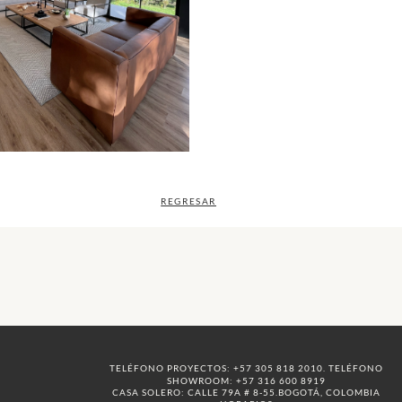
REGRESAR
TELÉFONO PROYECTOS: +57 305 818 2010. TELÉFONO
SHOWROOM: +57 316 600 8919
CASA SOLERO: CALLE 79A # 8-55.BOGOTÁ, COLOMBIA