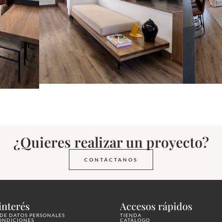
¿Quieres realizar un proyecto?
CONTÁCTANOS
interés
Accesos rápidos
DE DATOS PERSONALES
TIENDA
ONDICIONES
CATÁLOGO