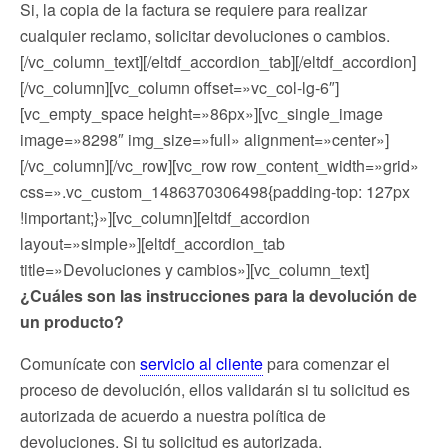
Si, la copia de la factura se requiere para realizar
cualquier reclamo, solicitar devoluciones o cambios.
[/vc_column_text][/eltdf_accordion_tab][/eltdf_accordion]
[/vc_column][vc_column offset=»vc_col-lg-6″]
[vc_empty_space height=»86px»][vc_single_image
image=»8298″ img_size=»full» alignment=»center»]
[/vc_column][/vc_row][vc_row row_content_width=»grid»
css=».vc_custom_1486370306498{padding-top: 127px
!important;}»][vc_column][eltdf_accordion
layout=»simple»][eltdf_accordion_tab
title=»Devoluciones y cambios»][vc_column_text]
¿Cuáles son las instrucciones para la devolución de
un producto?
Comunícate con
servicio al cliente
para comenzar el
proceso de devolución, ellos validarán si tu solicitud es
autorizada de acuerdo a nuestra política de
devoluciones. Si tu solicitud es autorizada,