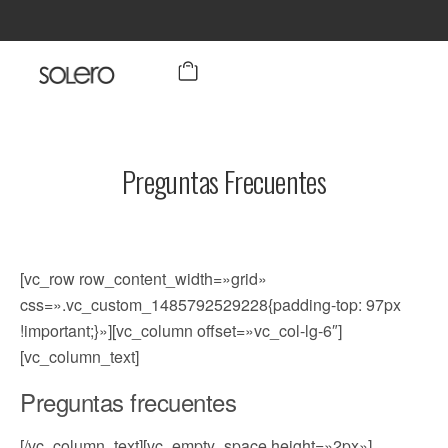
Preguntas Frecuentes
[vc_row row_content_width=»grid»
css=».vc_custom_1485792529228{padding-top: 97px
!important;}»][vc_column offset=»vc_col-lg-6″]
[vc_column_text]
Preguntas frecuentes
[/vc_column_text][vc_empty_space height=»2px»]