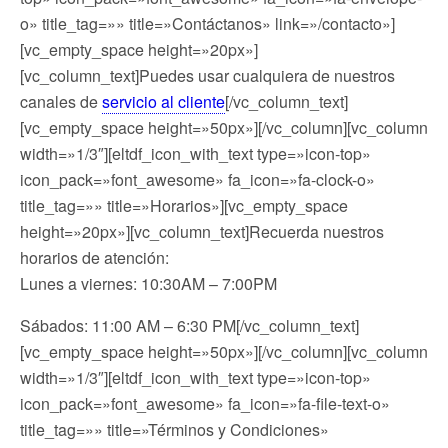
o» title_tag=»» title=»Contáctanos» link=»/contacto»]
[vc_empty_space height=»20px»]
[vc_column_text]Puedes usar cualquiera de nuestros
canales de
servicio al cliente
[/vc_column_text]
[vc_empty_space height=»50px»][/vc_column][vc_column
width=»1/3″][eltdf_icon_with_text type=»icon-top»
icon_pack=»font_awesome» fa_icon=»fa-clock-o»
title_tag=»» title=»Horarios»][vc_empty_space
height=»20px»][vc_column_text]Recuerda nuestros
horarios de atención:
Lunes a viernes: 10:30AM – 7:00PM
Sábados: 11:00 AM – 6:30 PM[/vc_column_text]
[vc_empty_space height=»50px»][/vc_column][vc_column
width=»1/3″][eltdf_icon_with_text type=»icon-top»
icon_pack=»font_awesome» fa_icon=»fa-file-text-o»
title_tag=»» title=»Términos y Condiciones»